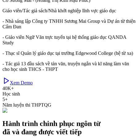
Cô Sương Mai
- (Hoàng Thị Kim Hậu Phúc)
Giáo viên/Tác giả sách/Nhà khởi nghiệp lĩnh vực giáo dục
- Nhà sáng lập Công ty TNHH Sương Mai Group và Dự án từ thiện
Cẩm Đan
- Giáo viên Ngữ Văn trực tuyến tại hệ thống giáo dục QANDA
Study
- Thạc sĩ Quản lý giáo dục tại trường Edgewood College (hệ từ xa)
- Tác giả 13 đầu sách về tản văn, truyện ngắn và kĩ năng làm văn
cho học sinh THCS - THPT
Xem Demo
40K+
Học sinh
5+
Năm luyện thi THPTQG
Hành trình
chinh phục ngôn từ
đã và đang được viết tiếp