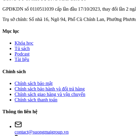
GPĐKDN số 0110511039 cấp lần đầu 17/10/2023, thay đổi lần 2 ng
Trụ sở chính: Số nhà 16, Ngõ 94, Phố Cù Chính Lan, Phường Phươn
Mục lục
Khóa học
Tủ sách
Podcast
Tài liệu
Chính sách
Chính sách bảo mật
Chính sách bảo hành và đổi trả hàng
Chính sách giao hàng và vận chuyển
Chính sách thanh toán
Thông tin liên hệ
contact@suongmaigroup.vn